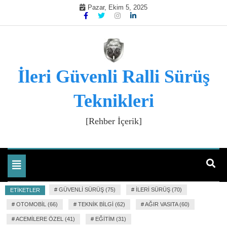
Skip
Pazar, Ekim 5, 2025
to
content
İleri Güvenli Ralli Sürüş
Teknikleri
[Rehber İçerik]
Toggle
navigation
#
GÜVENLI SÜRÜŞ (75)
#
İLERI SÜRÜŞ (70)
ETIKETLER
#
OTOMOBIL (66)
#
TEKNIK BILGI (62)
#
AĞIR VASITA (60)
#
ACEMILERE ÖZEL (41)
#
EĞITIM (31)