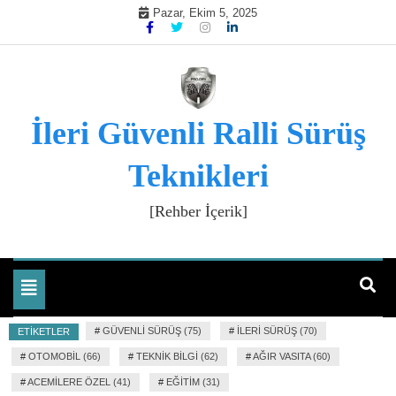
Skip
Pazar, Ekim 5, 2025
to
content
İleri Güvenli Ralli Sürüş
Teknikleri
[Rehber İçerik]
Toggle
navigation
#
GÜVENLI SÜRÜŞ (75)
#
İLERI SÜRÜŞ (70)
ETIKETLER
#
OTOMOBIL (66)
#
TEKNIK BILGI (62)
#
AĞIR VASITA (60)
#
ACEMILERE ÖZEL (41)
#
EĞITIM (31)