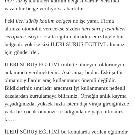
İleri sürüş
teknikleri katılım belgesi vardır. Sertifika
yazan bir belge veriliyorsa abartıdır.
Peki
ileri sürüş katılım belgesi
ne işe yarar. Firma
altınıza otomobil verecekse sizden
ileri sürüş teknikleri
sertifikası
istiyor. Hatta eğitim almadı iseniz böyle bir
belgeniz yok ise sizi İLERİ SÜRÜŞ EĞİTİMİ almanız
için gönderirler.
İLERİ SÜRÜŞ EĞİTİMİ trafikte ölmeyin, öldürmeyin
anlamında verilmektedir.. Asıl amaç budur. Eski şoför
olmanız yıllardır araç kullanmanız önemli değildir.
Bildikleriniz sınırlıdır aracınızı iyi kullanmanız nedenli
kazalardan kurtulamaya bilirsiniz. Örneğin anlık kayma
yaşadığınızda, yüksek hızla istem dışı viraja girdiğinizde
yada bir çocuk önünüze fırladığında ne yapa bilirsiniz
ki….
İLERİ SÜRÜŞ EĞİTİMİ bu konularda verilen eğitimdir.