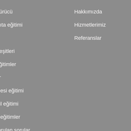
ürücü
Hakkımızda
ıta eğitimi
Hizmetlerimiz
Referanslar
şitleri
itimler
r
esi eğitimi
 eğitimi
eğitimler
rulan sorular