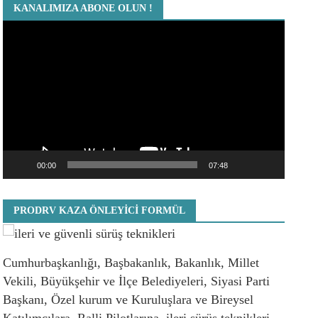
KANALIMIZA ABONE OLUN !
Video
oynatıcı
00:00
07:48
PRODRV KAZA ÖNLEYICI FORMÜL
Cumhurbaşkanlığı, Başbakanlık, Bakanlık, Millet
Vekili, Büyükşehir ve İlçe Belediyeleri, Siyasi Parti
Başkanı, Özel kurum ve Kuruluşlara ve Bireysel