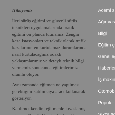
Hikayemiz
Acemi s
İleri sürüş eğitimi ve güvenli sürüş
Ağır vas
teknikleri uygulamalarında pratik
Bilgi
eğitimi ön planda tutmamız. Zengin
kaza istasyonları ve teknik olarak trafik
Eğitim çe
kazalarının en kurtulamaz durumlarında
nasıl kurtulacağınız odaklı
Genel eğ
yaklaşımlarımız ve detaylı teknik bilgi
vermemiz sonucunda eğitimlerimiz
Haberle
olumlu oluyor.
İş makin
Aynı zamanda eğitmen ne yapılması
Otomobil
gerektiğini katılımcıya aracı kullanarak
gösteriyor.
Popüler 
Katılımcı kendini eğitmenle kıyaslamış
Sıkça so