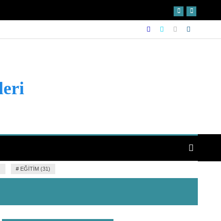
leri
)
#
EĞITIM (31)