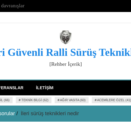
k davranışlar
ri Güvenli Ralli Sürüş Teknik
[Rehber İçerik]
FERANSLAR
İLETIŞIM
L (66)
#
TEKNIK BILGI (62)
#
AĞIR VASITA (60)
#
ACEMILERE ÖZEL (41
sorular
İleri sürüş teknikleri nedir