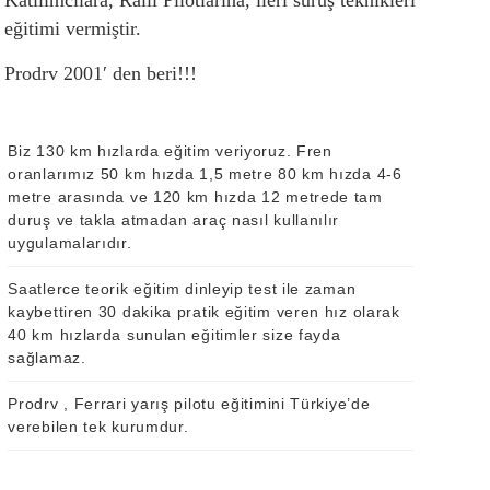
Katılımcılara, Ralli Pilotlarına, ileri sürüş teknikleri
eğitimi vermiştir.
Prodrv 2001′ den beri!!!
Biz 130 km hızlarda eğitim veriyoruz. Fren
oranlarımız 50 km hızda 1,5 metre 80 km hızda 4-6
metre arasında ve 120 km hızda 12 metrede tam
duruş ve takla atmadan araç nasıl kullanılır
uygulamalarıdır.
Saatlerce teorik eğitim dinleyip test ile zaman
kaybettiren 30 dakika pratik eğitim veren hız olarak
40 km hızlarda sunulan eğitimler size fayda
sağlamaz.
Pro
drv
, Ferrari yarış pilotu eğitimini Türkiye’de
verebilen tek kurumdur.