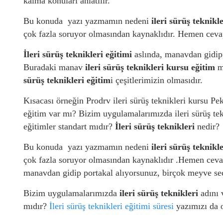
kalma konuları anlatılır.
Bu konuda yazı yazmamın nedeni
ileri sürüş teknikl
çok fazla soruyor olmasından kaynaklıdır. Hemen cev
İleri sürüş teknikleri
eğitimi
aslında, manavdan gidip 
Buradaki manav
ileri sürüş teknikleri kursu eğitim
m
sürüş teknikleri eğitim
i çeşitlerimizin olmasıdır.
Kısacası örneğin Prodrv ileri sürüş teknikleri kursu Pek
eğitim var mı? Bizim uygulamalarımızda ileri sürüş tek
eğitimler standart mıdır?
İleri sürüş teknikleri
nedir?
Bu konuda yazı yazmamın nedeni
ileri sürüş teknikl
çok fazla soruyor olmasından kaynaklıdır .Hemen cev
manavdan gidip portakal alıyorsunuz, birçok meyve se
Bizim uygulamalarımızda
ileri sürüş teknikleri
adını 
mıdır?
İleri sürüş teknikleri eğitimi süresi
yazımızı da o