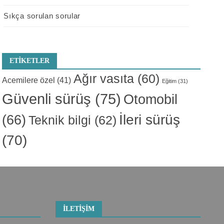
Sıkça sorulan sorular
ETIKETLER
Ağır vasıta
(60)
Acemilere özel
(41)
Eğitim
(31)
Güvenli sürüş
(75)
Otomobil
İleri sürüş
(66)
Teknik bilgi
(62)
(70)
İLETIŞIM