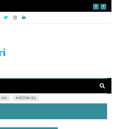
ri
(41)
#
EĞITIM (31)