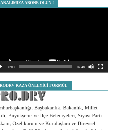
ANALIMIZA ABONE OLUN !
deo
atıcı
00:00
07:48
RODRV KAZA ÖNLEYICI FORMÜL
hurbaşkanlığı, Başbakanlık, Bakanlık, Millet
ili, Büyükşehir ve İlçe Belediyeleri, Siyasi Parti
kanı, Özel kurum ve Kuruluşlara ve Bireysel