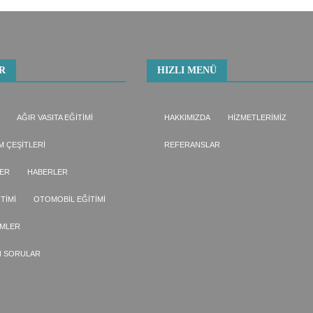
R
HIZLI MENÜ
AĞIR VASITA EĞITIMI
HAKKIMIZDA
HIZMETLERIMIZ
M ÇEŞITLERI
REFERANSLAR
LER
HABERLER
ITIMI
OTOMOBIL EĞITIMI
IMLER
N SORULAR