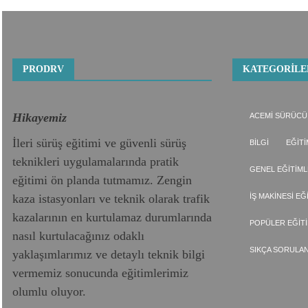
pagination
PRODRV
KATEGORILE
Hikayemiz
ACEMI SÜRÜCÜ
İleri sürüş eğitimi ve güvenli sürüş
BILGI
EĞITI
teknikleri uygulamalarında pratik
GENEL EĞITIM
eğitimi ön planda tutmamız. Zengin
kaza istasyonları ve teknik olarak trafik
İŞ MAKINESI EĞ
kazalarının en kurtulamaz durumlarında
POPÜLER EĞIT
nasıl kurtulacağınız odaklı
SIKÇA SORULA
yaklaşımlarımız ve detaylı teknik bilgi
vermemiz sonucunda eğitimlerimiz
olumlu oluyor.