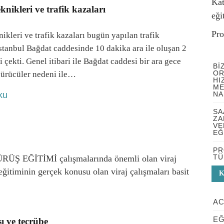
Kat
eknikleri ve trafik kazaları
eği
Pro
knikleri ve trafik kazaları bugün yapılan trafik
İstanbul Bağdat caddesinde 10 dakika ara ile oluşan 2
 çekti. Genel itibari ile Bağdat caddesi bir ara gece
BI
OR
sürücüler nedeni ile…
HI
ME
NA
ku
SA
ZA
VE
EĞ
PR
TÜ
SÜRÜŞ EĞİTİMİ çalışmalarında önemli olan viraj
i eğitiminin gerçek konusu olan viraj çalışmaları basit
K
AC
EĞ
ı ve tecrübe