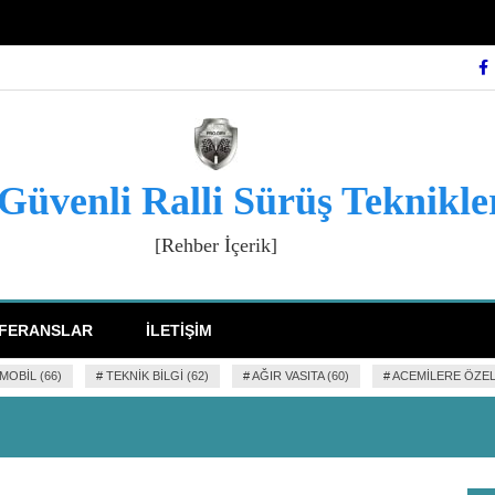
 Güvenli Ralli Sürüş Teknikle
[Rehber İçerik]
FERANSLAR
İLETIŞIM
OBIL (66)
#
TEKNIK BILGI (62)
#
AĞIR VASITA (60)
#
ACEMILERE ÖZEL 