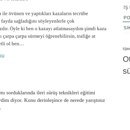
İŞ
ı ile övünen ve yaptıkları kazaların tecrübe
PO
 fayda sağladığını söyleyenlerle çok
SI
ızdır. Öyle ki ben o kazayı atlatmasaydım şimdi kaza
ı çarpa çarpa sürmeyi öğrenebilirsin, trafiğe at
etli ol ben…
Eğiti
ku
O
s
ımı sorduklarında ileri sürüş teknikleri eğitimi
im diyor. Konu derinleşince de nerede yarıştınız
…