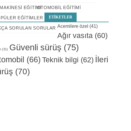
 MAKINESI EĞITIMI
OTOMOBIL EĞITIMI
ETIKETLER
PÜLER EĞITIMLER
Acemilere özel
(41)
KÇA SORULAN SORULAR
Ağır vasıta
(60)
Güvenli sürüş
(75)
m
(31)
İleri
tomobil
(66)
Teknik bilgi
(62)
ürüş
(70)