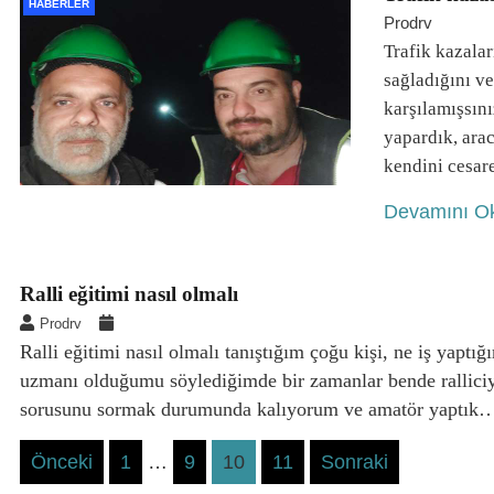
HABERLER
Prodrv
Trafik kazalar
sağladığını ve
karşılamışsın
yapardık, arac
kendini cesar
Devamını O
Ralli eğitimi nasıl olmalı
Prodrv
Ralli eğitimi nasıl olmalı tanıştığım çoğu kişi, ne iş yaptığ
uzmanı olduğumu söylediğimde bir zamanlar bende ralliciyd
sorusunu sormak durumunda kalıyorum ve amatör yaptık
Posts
Önceki
1
…
9
10
11
Sonraki