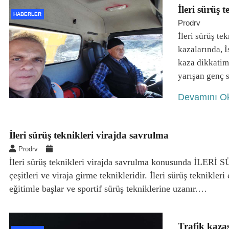
İleri sürüş t
HABERLER
Prodrv
İleri sürüş te
kazalarında, 
kaza dikkatimi
yarışan genç 
Devamını O
İleri sürüş teknikleri virajda savrulma
Prodrv
İleri sürüş teknikleri virajda savrulma konusunda İLERİ 
çeşitleri ve viraja girme teknikleridir. İleri sürüş teknikler
eğitimle başlar ve sportif sürüş tekniklerine uzanır.…
Trafik kazas