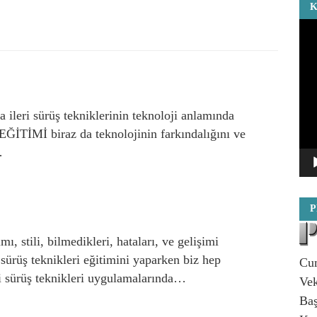
K
Vi
oyn
a ileri sürüş tekniklerinin teknoloji anlamında
İTİMİ biraz da teknolojinin farkındalığını ve
…
P
ı, stili, bilmedikleri, hataları, ve gelişimi
i sürüş teknikleri eğitimini yaparken biz hep
Cum
i sürüş teknikleri uygulamalarında…
Vek
Baş