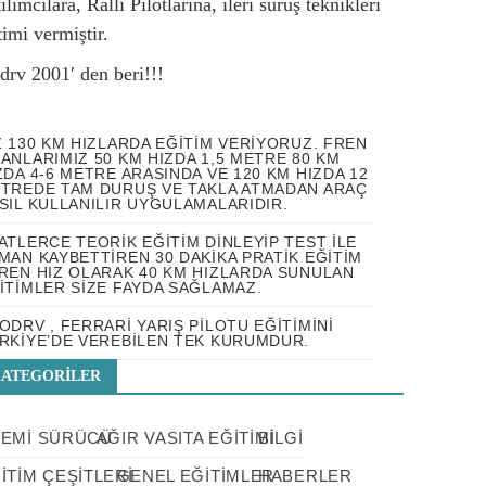
ılımcılara, Ralli Pilotlarına, ileri sürüş teknikleri
timi vermiştir.
drv 2001′ den beri!!!
Z 130 KM HIZLARDA EĞITIM VERIYORUZ. FREN
ANLARIMIZ 50 KM HIZDA 1,5 METRE 80 KM
ZDA 4-6 METRE ARASINDA VE 120 KM HIZDA 12
TREDE TAM DURUŞ VE TAKLA ATMADAN ARAÇ
SIL KULLANILIR UYGULAMALARIDIR.
ATLERCE TEORIK EĞITIM DINLEYIP TEST ILE
MAN KAYBETTIREN 30 DAKIKA PRATIK EĞITIM
REN HIZ OLARAK 40 KM HIZLARDA SUNULAN
ITIMLER SIZE FAYDA SAĞLAMAZ.
O
DRV
, FERRARI YARIŞ PILOTU EĞITIMINI
RKIYE’DE VEREBILEN TEK KURUMDUR.
ATEGORILER
EMI SÜRÜCÜ
AĞIR VASITA EĞITIMI
BILGI
ITIM ÇEŞITLERI
GENEL EĞITIMLER
HABERLER