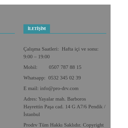
İLETIŞIM
Çalışma Saatleri: Hafta içi ve sonu:
9:00 – 19:00
Mobil: 0507 787 88 15
Whatsapp: 0532 345 02 39
E mail:
info@pro-drv.com
Adres: Yayalar mah. Barboros
Hayrettin Paşa cad. 14 G A7/6 Pendik /
İstanbul
Prodrv Tüm Hakkı Saklıdır. Copyright