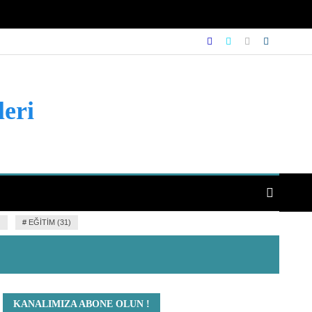
leri
)
#
EĞITIM (31)
KANALIMIZA ABONE OLUN !