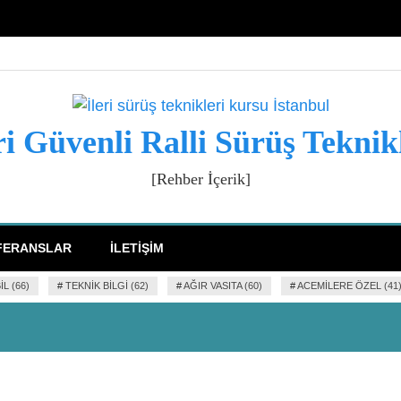
ri Güvenli Ralli Sürüş Teknik
[Rehber İçerik]
FERANSLAR
İLETIŞIM
L (66)
#
TEKNIK BILGI (62)
#
AĞIR VASITA (60)
#
ACEMILERE ÖZEL (41