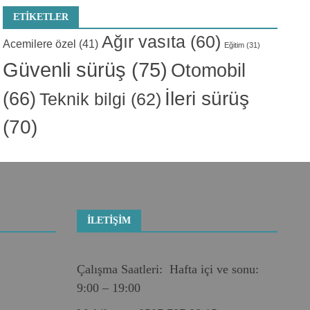
ETIKETLER
Ağır vasıta
(60)
Acemilere özel
(41)
Eğitim
(31)
Güvenli sürüş
(75)
Otomobil
İleri sürüş
(66)
Teknik bilgi
(62)
(70)
İLETIŞIM
Çalışma Saatleri: Hafta içi ve sonu:
9:00 – 19:00