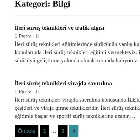
Kategori:
Bilgi
İleri sürüş teknikleri ve trafik algısı
Prodrv
İleri sürüş teknikleri eğitimlerinde sürücünün yanlış kull
konularında ileri sürüş teknikleri eğitimi vermekteyiz. 
sürücüyü geliştirme yolunda olmak zorunda kalıyoruz. 
İleri sürüş teknikleri virajda savrulma
Prodrv
İleri sürüş teknikleri virajda savrulma konusunda İL
çeşitleri ve viraja girme teknikleridir. İleri sürüş tekni
eğitimle başlar ve sportif sürüş tekniklerine uzanır.…
Posts
Önceki
1
…
3
4