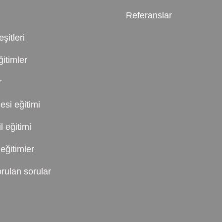
Referanslar
şitleri
itimler
r
esi eğitimi
 eğitimi
eğitimler
rulan sorular