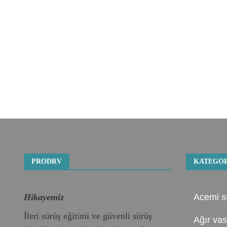
PRODRV
KATEGOR
Hikayemiz
Acemi s
İleri sürüş eğitimi ve güvenli sürüş
Ağır vas