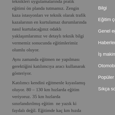
teknikleri uygulamalarında pratik
Bilgi
eğitimi ön planda tutmamız. Zengin
kaza istasyonları ve teknik olarak trafik
Eğitim çe
kazalarının en kurtulamaz durumlarında
nasıl kurtulacağınız odaklı
Genel eğ
yaklaşımlarımız ve detaylı teknik bilgi
Haberle
vermemiz sonucunda eğitimlerimiz
olumlu oluyor.
İş makin
Aynı zamanda eğitmen ne yapılması
Otomobil
gerektiğini katılımcıya aracı kullanarak
gösteriyor.
Popüler 
Katılımcı kendini eğitmenle kıyaslamış
Sıkça so
oluyor. 80 – 130 km hızlarda eğitim
veriyoruz. 35 km hızlarda
sınırlandırılmış eğitim ne yazık ki
faydalı değil. Eğitimde kaç km hızda